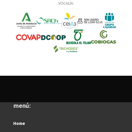
VOCALÍA:
menú:
Home