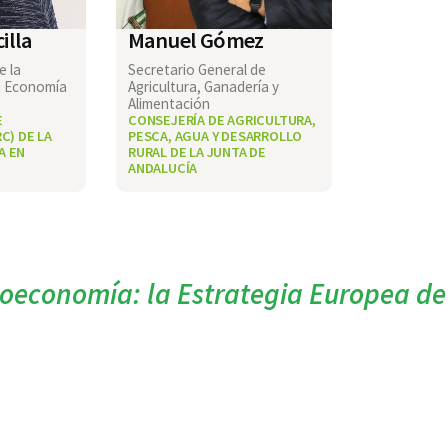
illa
Manuel Gómez
e la
Secretario General de
a Economía
Agricultura, Ganadería y
Alimentación
E
CONSEJERÍA DE AGRICULTURA,
C) DE LA
PESCA, AGUA Y DESARROLLO
A EN
RURAL DE LA JUNTA DE
ANDALUCÍA
bioeconomía: la Estrategia Europea d