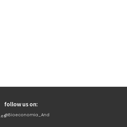
follow us on:
@Bioeconomia_And
.es