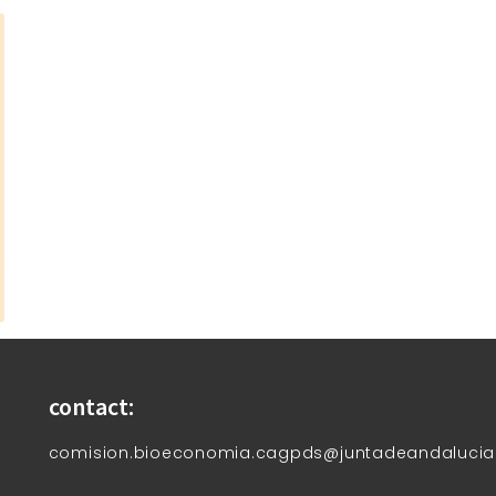
contact:
comision.bioeconomia.cagpds@juntadeandalucia