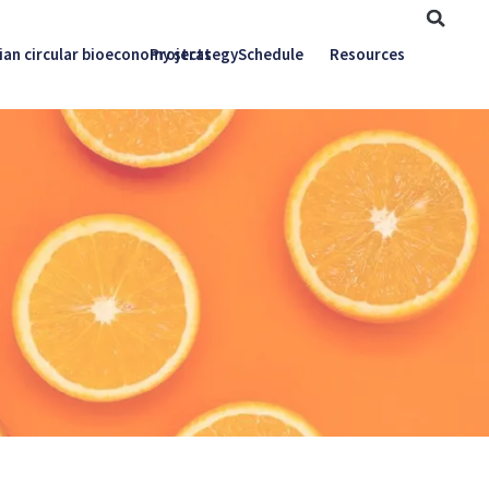
ian circular bioeconomy strategy
Projects
Schedule
Resources