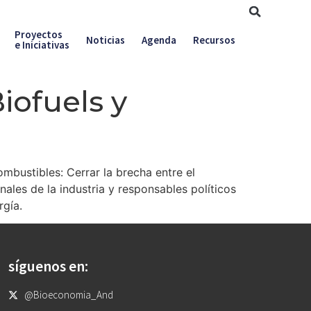
Proyectos
Noticias
Agenda
Recursos
e Iniciativas
iofuels y
mbustibles: Cerrar la brecha entre el
ales de la industria y responsables políticos
rgía.
síguenos en:
@Bioeconomia_And