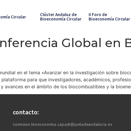
Clúster Andaluz de
II Foro de
omía Circular
Bioeconomía Circular
Bioeconomía Circular
nferencia Global en B
undial en el tema «Avanzar en la investigación sobre bioco
rá plataforma para que investigadores, académicos, profesion
 y avances en el ámbito de los biocombustibles y la bioene
contacto:
comision.bioeconomia.capadr@juntadeandalucia.es