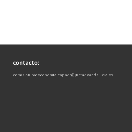
contacto:
comision.bioeconomia.capadr@juntadeandalucia.es