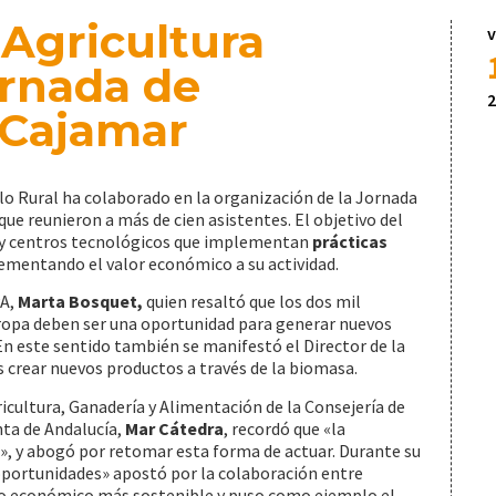
 Agricultura
v
ornada de
2
 Cajamar
llo Rural ha colaborado en la organización de la Jornada
que reunieron a más de cien asistentes. El objetivo del
 y centros tecnológicos que implementan
prácticas
rementando el valor económico a su actividad.
PA,
Marta Bosquet,
quien resaltó que los dos mil
ropa deben ser una oportunidad para generar nuevos
En este sentido también se manifestó el Director de la
es crear nuevos productos a través de la biomasa.
ricultura, Ganadería y Alimentación de la Consejería de
nta de Andalucía,
Mar Cátedra
, recordó que «la
, y abogó por retomar esta forma de actuar. Durante su
oportunidades» apostó por la colaboración entre
o económico más sostenible y puso como ejemplo el