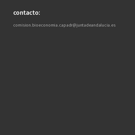
contacto:
comision.bioeconomia.capadr@juntadeandalucia.es