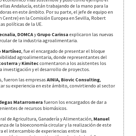
ellas Andalucía, están trabajando de la mano para la
ras en este ámbito. Por su parte, el jefe de equipo en
 Centre) en la Comisión Europea en Sevilla, Robert
as políticas de la UE.
ecnalia
,
DOMCA
y
Grupo Carinsa
explicaron las nuevas
cular de la industria agroalimentaria.
 Martínez
, fue el encargado de presentar el bloque
nibilidad agroalimentaria, donde representantes del
costerra
y
Kimitec
comentaron a los asistentes los
 investigación y el desarrollo de proyectos.
as, fueron las empresas
AINIA,
Biovic Consulting
,
ar su experiencia en este ámbito, convirtiendo al sector
degas Matarromera
fueron los encargados de dar a
enientes de recursos biomásicos.
eral de Agricultura, Ganadería y Alimentación,
Manuel
nza de la bioeconomía circular y la realización de este
 el intercambio de experiencias entre las