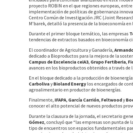
proyecto ROBIN en el que regiones europeas, entre 
implementación de políticas de gobernanza innovado
Centro Común de Investigación JRC (Joint Research
M’barek, detalló la presencia de la bioeconomía en l
Durante el primer bloque temático, las empresas
T
tendencias de extractos basados en bioeconomía cir
El coordinador de Agricultura y Ganadería,
Armando
dedicado a Bioproductos para la mejora de la soste
Campus de Excelencia ceiA3
,
Grupo Fertiberia
,
Fi
avances en los bioproductos obtenidos a través de la
En el bloque dedicado a la producción de bioenergí
Carboliva
y
Bioland Energy
los encargados de cont
agroalimentario en productor de bioenergías.
Finalmente,
IFAPA
,
García Carrión
,
Feltwood
y
Bo
conocer el alto potencial de nuevos productos prov
Durante la clausura de la jornada, el secretario gen
Gómez
, concluyó que “las empresas son punta de la
tipo de encuentros son espacios fundamentales para